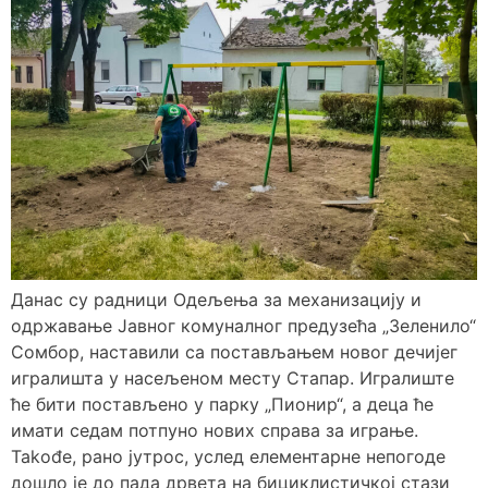
Данас су радници Одељења за механизацију и
одржавање Јавног комуналног предузећа „Зеленило“
Сомбор, наставили са постављањем новог дечијег
игралишта у насељеном месту Стапар. Игралиште
ће бити постављено у парку „Пионир“, а деца ће
имати седам потпуно нових справа за играње.
Takođe, рано јутрос, услед елементарне непогоде
дошло је до пада дрвета на бициклистичкој стази