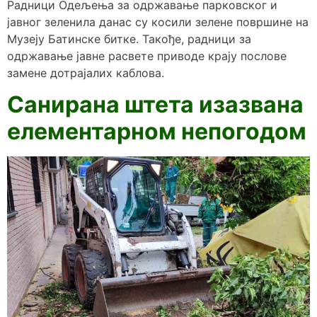
Радници Одељења за одржавање парковског и
јавног зеленила данас су косили зелене површине на
Музеју Батинске битке. Такође, радници за
одржавање јавне расвете приводе крају послове
замене дотрајалих каблова.
Санирана штета изазвана
елементарном непогодом