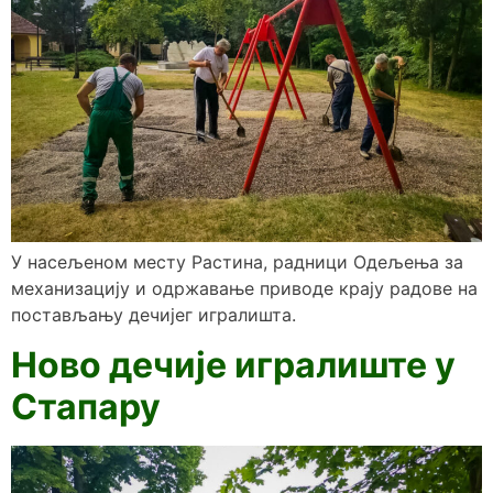
У насељеном месту Растина, радници Одељења за
механизацију и одржавање приводе крају радове на
постављању дечијег игралишта.
Ново дечије игралиште у
Стапару