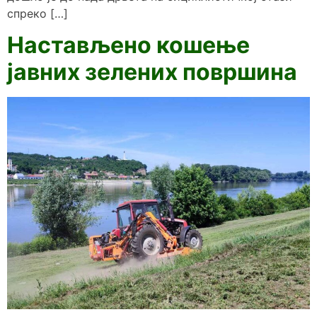
спреко […]
Настављено кошење
јавних зелених површина