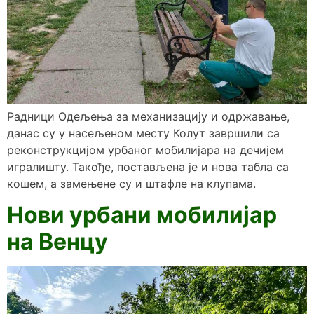
Радници Одељења за механизацију и одржавање,
данас су у насељеном месту Колут завршили са
реконструкцијом урбаног мобилијара на дечијем
игралишту. Такође, постављена је и нова табла са
кошем, а замењене су и штафле на клупама.
Нови урбани мобилијар
на Венцу