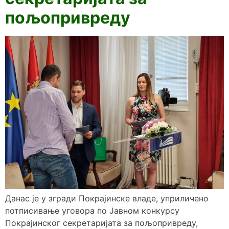
пољопривреду
Данас је у згради Покрајинске владе, уприличено
потписивање уговора по Јавном конкурсу
Покрајинског секретаријата за пољопривреду,