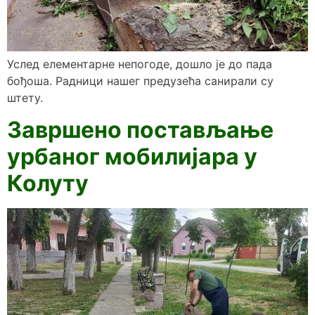
Услед елементарне непогоде, дошло је до пада
бођоша. Радници нашег предузећа санирали су
штету.
Завршено постављање
урбаног мобилијара у
Колуту