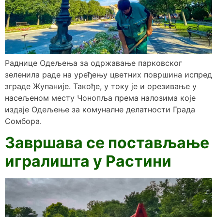
Раднице Одељења за одржавање парковског
зеленила раде на уређењу цветних површина испред
зграде Жупаније. Такође, у току је и орезивање у
насељеном месту Чонопља према налозима које
издаје Одељење за комуналне делатности Града
Сомбора.
Завршава се постављање
игралишта у Растини