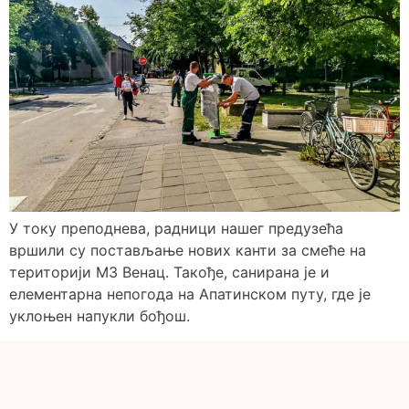
У току преподнева, радници нашег предузећа
вршили су постављање нових канти за смеће на
територији МЗ Венац. Такође, санирана је и
елементарна непогода на Апатинском путу, где је
уклоњен напукли бођош.