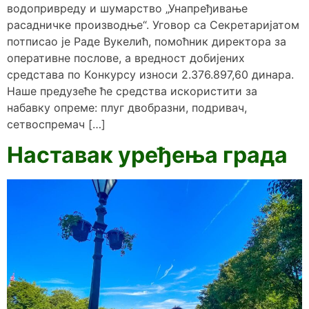
водопривреду и шумарство „Унапређивање
расадничке производње“. Уговор са Секретаријатом
потписао је Раде Вукелић, помоћник директора за
оперативне послове, а вредност добијених
средстава по Kонкурсу износи 2.376.897,60 динара.
Наше предузеће ће средства искористити за
набавку опреме: плуг двобразни, подривач,
сетвоспремач […]
Наставак уређења града