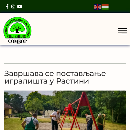
Завршава се постављање
игралишта у Растини