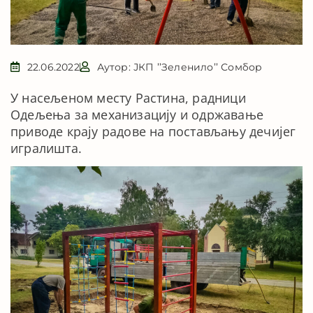
22.06.2022
Аутор: ЈКП ’’Зеленило’’ Сомбор
У насељеном месту Растина, радници
Одељења за механизацију и одржавање
приводе крају радове на постављању дечијег
игралишта.